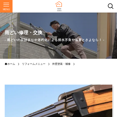
MENU
雨どい修理・交換
- 雨どいの目詰まりや老朽化による排水不良や塩害とさよなら！ -
ホーム
リフォームメニュー
外壁塗装・補修